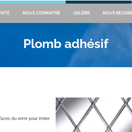
VITÉ
NOUS CONNAITRE
GALERIE
NOUS REJOIN
Plomb adhésif
faces du verre pour imiter