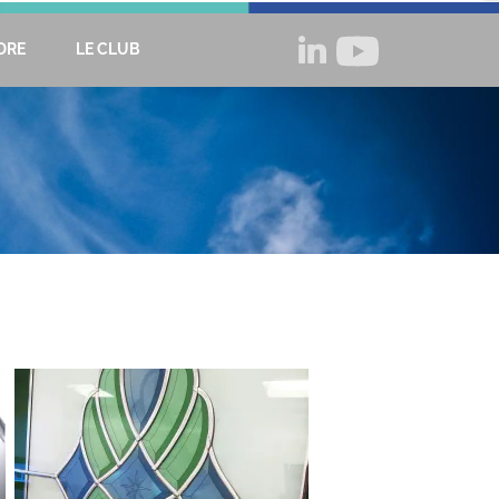

DRE
LE CLUB