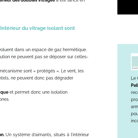
térieur des doubles vitrages
a été lancé en
’intérieur du vitrage isolant sont
évoluent dans un espace de gaz hermétique.
lution ne peuvent pas se déposer sur celles-
mécanisme sont « protégés ». Le vent, les
ntels, ne peuvent donc pas dégrader
Le 
Pel
tique
et permet donc une isolation
rec
ones.
pro
ann
pou
inc
n.
Un système d’aimants, situés à l’intérieur