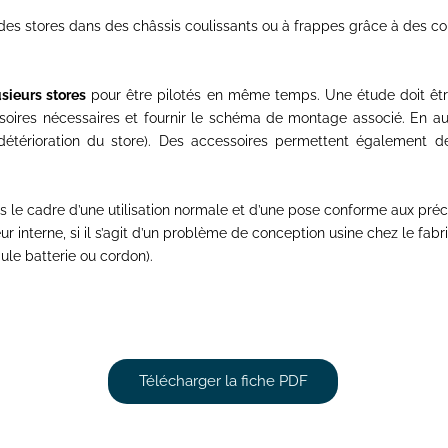
r des stores dans des châssis
coulissants ou à frappes grâce à des con
sieurs stores
pour être pilotés
en même temps. Une étude doit êt
soires nécessaires et fournir
le schéma de montage associé. En au
étérioration du store).
Des accessoires permettent également d
 le cadre d’une utilisation
normale et d’une pose conforme aux préco
 interne, si il s’agit d’un problème de conception
usine chez le fabri
le batterie ou cordon).
Télécharger la fiche PDF