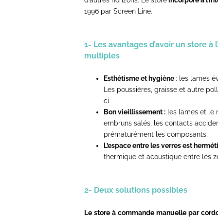
d’autres horizons. Le store
incorporé à l’in
1996 par Screen Line.
1- Les avantages d’avoir un store à l
multiples
Esthétisme et hygiène
: les lames 
Les poussières, graisse et autre pol
ci
Bon vieillissement :
les lames et le 
embruns salés, les contacts accide
prématurément les composants.
L’espace entre les verres est hermé
thermique et acoustique entre les z
2- Deux solutions possibles
Le store à commande manuelle par cordo