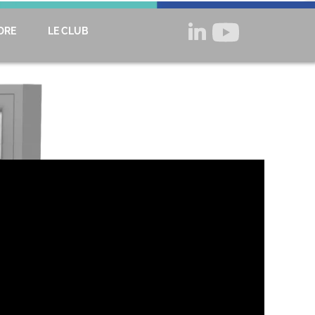

DRE
LE CLUB